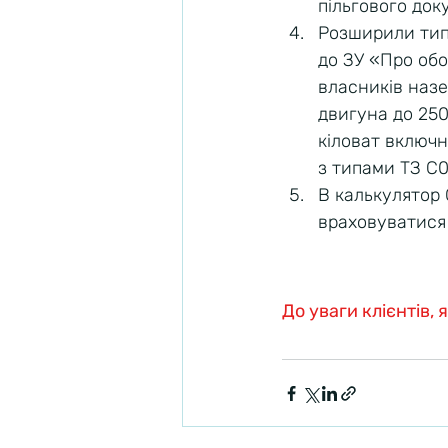
пільгового док
Розширили типи
до ЗУ «Про обо
власників назе
двигуна до 250
кіловат включ
з типами ТЗ С0, 
В калькулятор
враховуватися 
До уваги клієнтів,