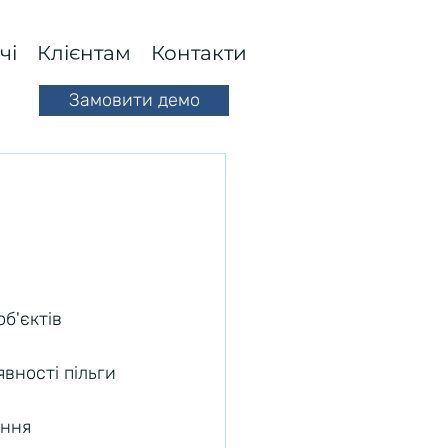
чі
Клієнтам
Контакти
Замовити демо
б'єктів 
вності пільги 
ння 