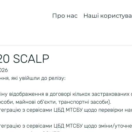
Про нас
Наші користува
v20 SCALP
026
ня, які увійшли до релізу:
іну відображення в договорі кількох застрахованих о
особи, майнові об'єкти, транспортні засоби).
теграцію з сервісами ЦБД МТСБУ щодо перевірки ная
нтеграцію з сервісами ЦБД МТСБУ щодо зміни/уточне