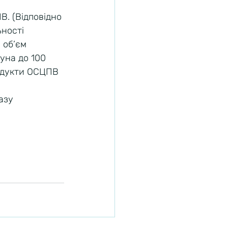
. (Відповідно 
ності 
 об’єм 
уна до 100 
одукти ОСЦПВ 
азу 