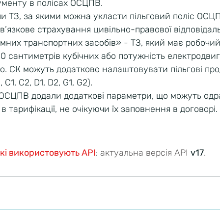
ументу в полісах ОСЦПВ.
 ТЗ, за якими можна укласти пільговий поліс ОСЦПВ
в’язкове страхування цивільно-правової відповідаль
мних транспортних засобів» - ТЗ, який має робочий
0 сантиметрів кубічних або потужність електродвиг
но. СК можуть додатково налаштовувати пільгові пр
С1, С2, D1, D2, G1, G2).
 ОСЦПВ додали додаткові параметри, що можуть одр
в тарифікації, не очікуючи їх заповнення в договорі.
 які використовують API
:
 актуальна версія API 
v17
.